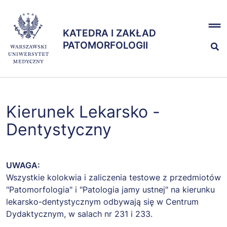
Przejdź
x
do
KATEDRA I ZAKŁAD
treści
KATEDRA I ZAKŁAD
PATOMORFOLOGII
PATOMORFOLOGII
Dydaktyka
Kierunek Lekarsko -
Nauka
Dentystyczny
Zespół
UWAGA:
Wszystkie kolokwia i zaliczenia testowe z przedmiotów
"Patomorfologia" i "Patologia jamy ustnej" na kierunku
lekarsko-dentystycznym odbywają się w Centrum
Dydaktycznym, w salach nr 231 i 233.